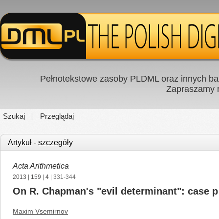
Pełnotekstowe zasoby PLDML oraz innych baz
Zapraszamy
Szukaj
Przeglądaj
Artykuł - szczegóły
Acta Arithmetica
2013
|
159
|
4
| 331-344
On R. Chapman's "evil determinant": case p
Maxim Vsemirnov