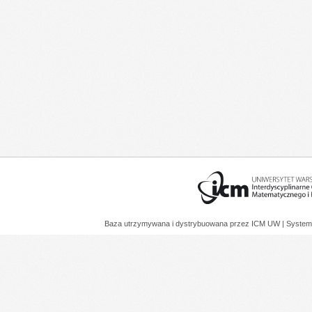
Baza utrzymywana i dystrybuowana przez
ICM UW
| System