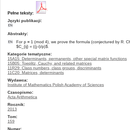
Pełne teksty:
Języki publikacji
EN
Abstrakty
For p ≡ 1 (mod 4), we prove the formula (conjectured by R. Ch
EN
$C_{ij} = ((j-i)/p)$.
Kategorie tematyczne
15A15: Determinants, permanents, other special matrix functions
15B05: Toeplitz, Cauchy, and related matrices
11R29: Class numbers, class groups, discriminants
11C20: Matrices, determinants
Wydawca
Institute of Mathematics Polish Academy of Sciences
Czasopismo
Acta Arithmetica
Rocznik
2013
Tom
159
Numer