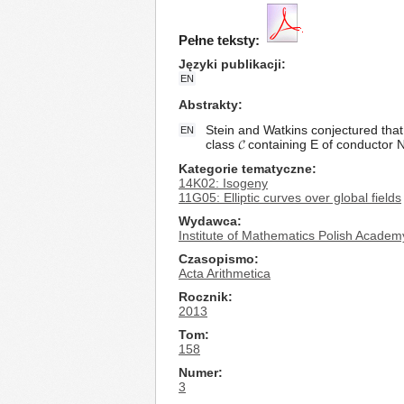
Pełne teksty:
Języki publikacji
EN
Abstrakty
Stein and Watkins conjectured that 
EN
class 𝓒 containing E of conductor N
Kategorie tematyczne
14K02: Isogeny
11G05: Elliptic curves over global fields
Wydawca
Institute of Mathematics Polish Academ
Czasopismo
Acta Arithmetica
Rocznik
2013
Tom
158
Numer
3