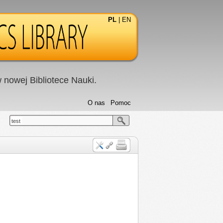
PL
|
EN
nowej Bibliotece Nauki.
O nas
Pomoc
test