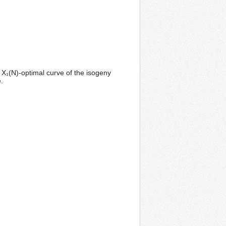
e X₁(N)-optimal curve of the isogeny
.