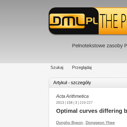
Pełnotekstowe zasoby P
Szukaj
Przeglądaj
Artykuł - szczegóły
Acta Arithmetica
2013
|
158
|
3
| 219-227
Optimal curves differing 
Dongho Byeon
,
Donggeon Yhee