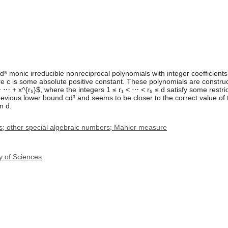
 cd⁵ monic irreducible nonreciprocal polynomials with integer coefficien
e c is some absolute positive constant. These polynomials are construc
+ x^{r₅}$, where the integers 1 ≤ r₁ < ⋯ < r₅ ≤ d satisfy some restricti
revious lower bound cd³ and seems to be closer to the correct value of 
n d.
; other special algebraic numbers; Mahler measure
y of Sciences