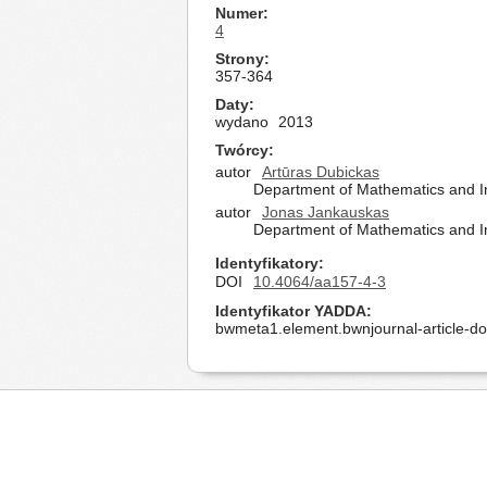
Numer
4
Strony
357-364
Daty
wydano
2013
Twórcy
autor
Artūras Dubickas
Department of Mathematics and Inf
autor
Jonas Jankauskas
Department of Mathematics and Inf
Identyfikatory
DOI
10.4064/aa157-4-3
Identyfikator YADDA
bwmeta1.element.bwnjournal-article-d