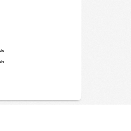
nia
nia