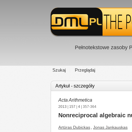
Pełnotekstowe zasoby P
Szukaj
Przeglądaj
Artykuł - szczegóły
Acta Arithmetica
2013
|
157
|
4
| 357-364
Nonreciprocal algebraic 
Artūras Dubickas
,
Jonas Jankauskas