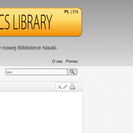
PL
|
EN
nowej Bibliotece Nauki.
O nas
Pomoc
test