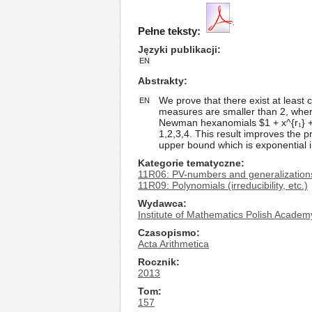
Pełne teksty:
Języki publikacji
EN
Abstrakty
We prove that there exist at least
EN
measures are smaller than 2, wher
Newman hexanomials $1 + x^{r₁} + ⋯ 
1,2,3,4. This result improves the p
upper bound which is exponential i
Kategorie tematyczne
11R06: PV-numbers and generalizations
11R09: Polynomials (irreducibility, etc.)
Wydawca
Institute of Mathematics Polish Academ
Czasopismo
Acta Arithmetica
Rocznik
2013
Tom
157