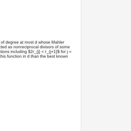
ts of degree at most d whose Mahler
ted as nonreciprocal divisors of some
ons including $2r_{j} < r_{j+1}$ for j =
this function in d than the best known