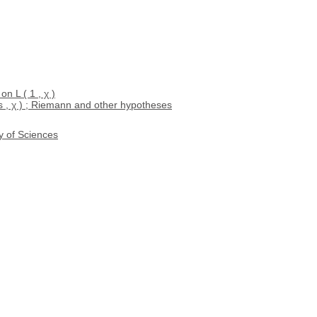
on L ( 1 , χ )
 s , χ ) ; Riemann and other hypotheses
y of Sciences