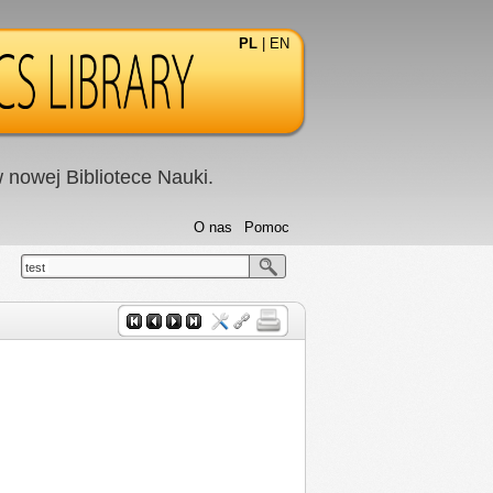
PL
|
EN
nowej Bibliotece Nauki.
O nas
Pomoc
test