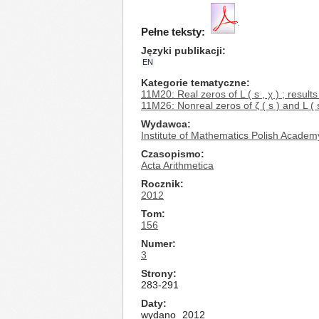
Pełne teksty:
Języki publikacji
EN
Kategorie tematyczne
11M20: Real zeros of L ( s , χ ) ; results 
11M26: Nonreal zeros of ζ ( s ) and L (
Wydawca
Institute of Mathematics Polish Academ
Czasopismo
Acta Arithmetica
Rocznik
2012
Tom
156
Numer
3
Strony
283-291
Daty
wydano
2012