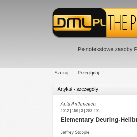
Pełnotekstowe zasoby P
Szukaj
Przeglądaj
Artykuł - szczegóły
Acta Arithmetica
2012
|
156
|
3
| 283-291
Elementary Deuring-Heil
Jeffrey Stopple