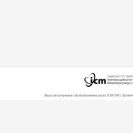
Baza utrzymywana i dystrybuowana przez
ICM UW
| System