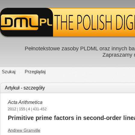
Pełnotekstowe zasoby PLDML oraz innych baz
Zapraszamy
Szukaj
Przeglądaj
Artykuł - szczegóły
Acta Arithmetica
2012
|
155
|
4
| 431-452
Primitive prime factors in second-order lin
Andrew Granville