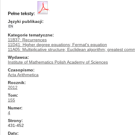
Pełne teksty:
Języki publikacji
EN
Kategorie tematyczne
11B37: Recurrences
11D41: Higher degree equations; Fermat's equation
11A05: Multiplicative structure; Euclidean algorithm; greatest com
Wydawca
Institute of Mathematics Polish Academy of Sciences
Czasopismo
Acta Arithmetica
Rocznik
2012
Tom
155
Numer
4
Strony
431-452
Daty