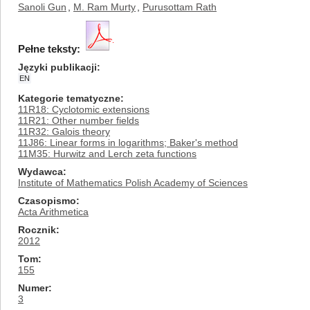
Sanoli Gun
,
M. Ram Murty
,
Purusottam Rath
Pełne teksty:
Języki publikacji
EN
Kategorie tematyczne
11R18: Cyclotomic extensions
11R21: Other number fields
11R32: Galois theory
11J86: Linear forms in logarithms; Baker's method
11M35: Hurwitz and Lerch zeta functions
Wydawca
Institute of Mathematics Polish Academy of Sciences
Czasopismo
Acta Arithmetica
Rocznik
2012
Tom
155
Numer
3