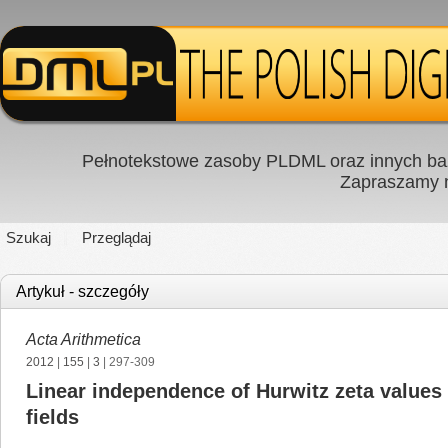
Pełnotekstowe zasoby PLDML oraz innych baz
Zapraszamy
Szukaj
Przeglądaj
Artykuł - szczegóły
Acta Arithmetica
2012
|
155
|
3
| 297-309
Linear independence of Hurwitz zeta values
fields