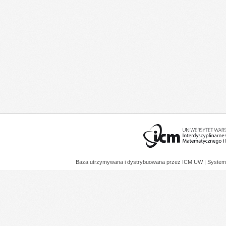
Baza utrzymywana i dystrybuowana przez
ICM UW
| System