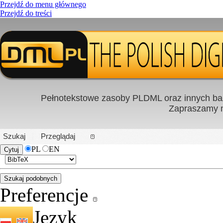
Przejdź do menu głównego
Przejdź do treści
Pełnotekstowe zasoby PLDML oraz innych baz
Zapraszamy
PL
|
EN
Szukaj
Przeglądaj
PL
EN
Preferencje
Język