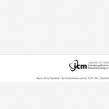
Baza utrzymywana i dystrybuowana przez
ICM UW
| System