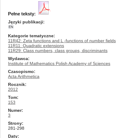
Pełne teksty:
Języki publikacji
EN
Kategorie tematyczne
11R42: Zeta functions and L -functions of number fields
11R11: Quadratic extensions
11R29: Class numbers, class groups, discriminants
Wydawca
Institute of Mathematics Polish Academy of Sciences
Czasopismo
Acta Arithmetica
Rocznik
2012
Tom
153
Numer
3
Strony
281-298
Daty