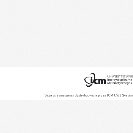
Baza utrzymywana i dystrybuowana przez
ICM UW
| System