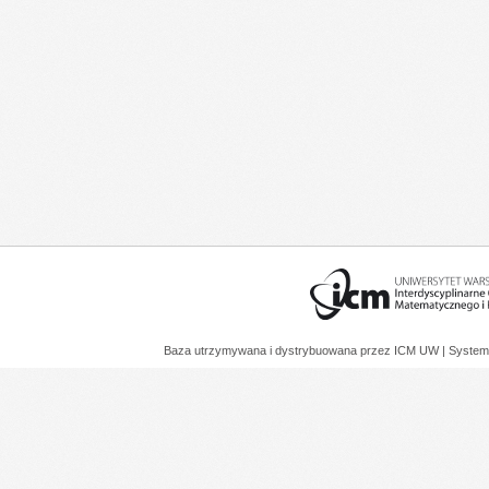
Baza utrzymywana i dystrybuowana przez
ICM UW
| System