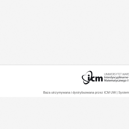
Baza utrzymywana i dystrybuowana przez
ICM UW
| System