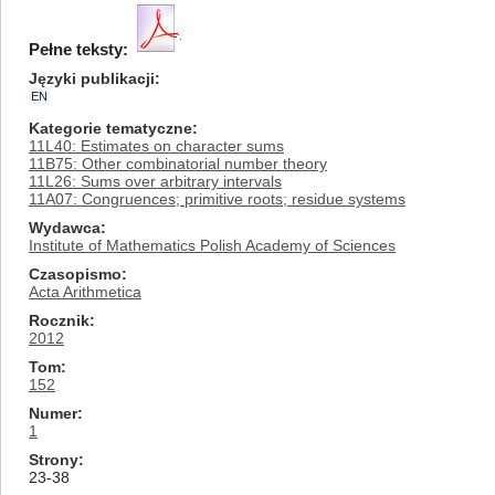
Pełne teksty:
Języki publikacji
EN
Kategorie tematyczne
11L40: Estimates on character sums
11B75: Other combinatorial number theory
11L26: Sums over arbitrary intervals
11A07: Congruences; primitive roots; residue systems
Wydawca
Institute of Mathematics Polish Academy of Sciences
Czasopismo
Acta Arithmetica
Rocznik
2012
Tom
152
Numer
1
Strony
23-38