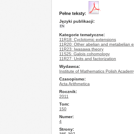
Pełne teksty:
Języki publikacji
EN
Kategorie tematyczne
11R18: Cyclotomic extensions
11R20: Other abelian and metabelian e
11R23: Iwasawa theory
11S25: Galois cohomology
11R27: Units and factorization
Wydawca
Institute of Mathematics Polish Academ
Czasopismo
Acta Arithmetica
Rocznik
2011
Tom
150
Numer
4
Strony