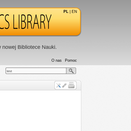
PL
|
EN
nowej Bibliotece Nauki.
O nas
Pomoc
test