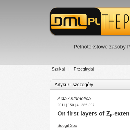
Pełnotekstowe zasoby P
Szukaj
Przeglądaj
Artykuł - szczegóły
Acta Arithmetica
2011
|
150
|
4
| 385-397
On first layers of ℤₚ-exten
Soogil Seo