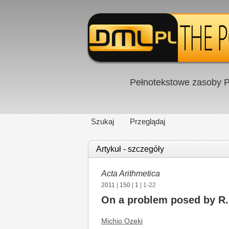
Pełnotekstowe zasoby P
Szukaj
Przeglądaj
Artykuł - szczegóły
Acta Arithmetica
2011
|
150
|
1
| 1-22
On a problem posed by R.
Michio Ozeki