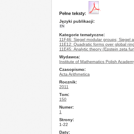
Pełne teksty:
Języki publikacji
EN
Kategorie tematyczne
11F46: Siegel modular groups; Siegel 
11E12: Quadratic forms over global ring
11E45: Analytic theory (Epstein zeta fu
Wydawca
Institute of Mathematics Polish Academ
Czasopismo
Acta Arithmetica
Rocznik
2011
Tom
150
Numer
1
Strony
1-22
Daty