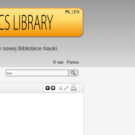
PL
|
EN
nowej Bibliotece Nauki.
O nas
Pomoc
test