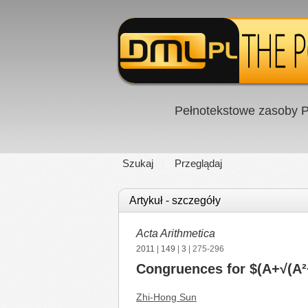
Pełnotekstowe zasoby P
Szukaj
Przeglądaj
Artykuł - szczegóły
Acta Arithmetica
2011
|
149
|
3
| 275-296
Congruences for $(A+√(A²+
Zhi-Hong Sun