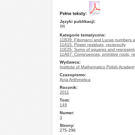
Pełne teksty:
Języki publikacji
EN
Kategorie tematyczne
11B39: Fibonacci and Lucas numbers a
11A15: Power residues, reciprocity
11E25: Sums of squares and representat
11A07: Congruences; primitive roots; r
Wydawca
Institute of Mathematics Polish Academ
Czasopismo
Acta Arithmetica
Rocznik
2011
Tom
149
Numer
3
Strony
275-296