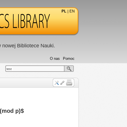
PL
|
EN
nowej Bibliotece Nauki.
O nas
Pomoc
test
 (mod p)$