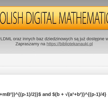
LDML oraz innych baz dziedzinowych są już dostępne w 
Zapraszamy na
https://bibliotekanauki.pl
mB²))^{(p-1)/2)}$ and $(b + √(a²+b²))^{(p-1)/4}