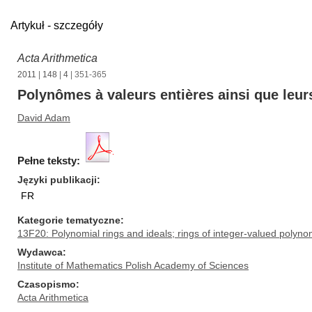
Artykuł - szczegóły
Acta Arithmetica
2011
|
148
|
4
| 351-365
Polynômes à valeurs entières ainsi que leur
David Adam
Pełne teksty:
Języki publikacji
FR
Kategorie tematyczne
13F20: Polynomial rings and ideals; rings of integer-valued polyno
Wydawca
Institute of Mathematics Polish Academy of Sciences
Czasopismo
Acta Arithmetica