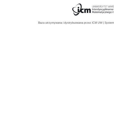
Baza utrzymywana i dystrybuowana przez
ICM UW
| System