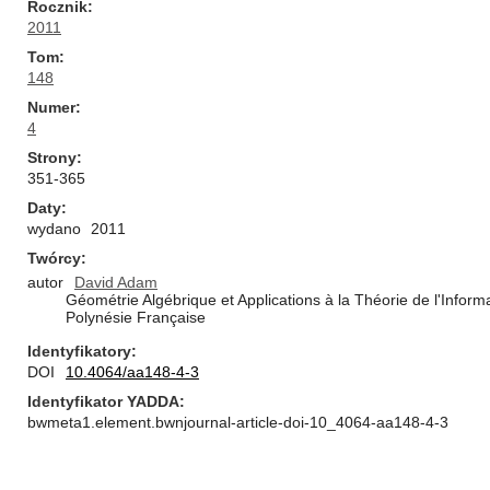
Rocznik
2011
Tom
148
Numer
4
Strony
351-365
Daty
wydano
2011
Twórcy
autor
David Adam
Géométrie Algébrique et Applications à la Théorie de l'Inform
Polynésie Française
Identyfikatory
DOI
10.4064/aa148-4-3
Identyfikator YADDA
bwmeta1.element.bwnjournal-article-doi-10_4064-aa148-4-3