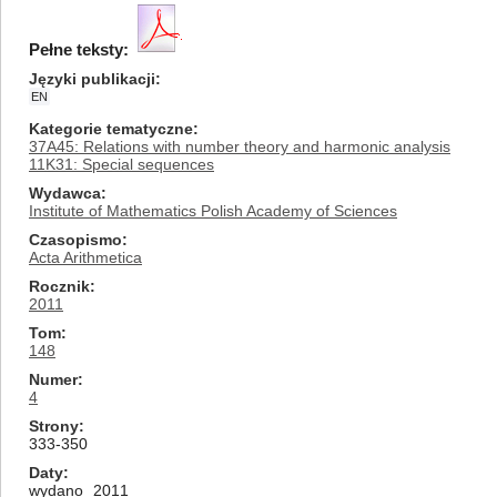
Pełne teksty:
Języki publikacji
EN
Kategorie tematyczne
37A45: Relations with number theory and harmonic analysis
11K31: Special sequences
Wydawca
Institute of Mathematics Polish Academy of Sciences
Czasopismo
Acta Arithmetica
Rocznik
2011
Tom
148
Numer
4
Strony
333-350
Daty
wydano
2011