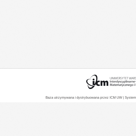
Baza utrzymywana i dystrybuowana przez
ICM UW
| System