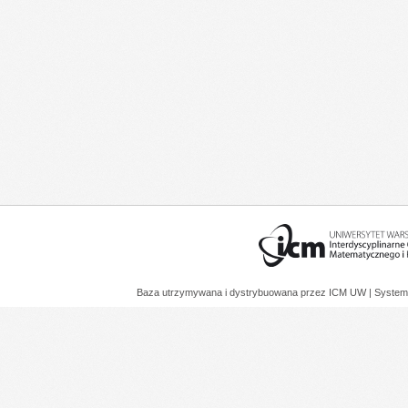
Baza utrzymywana i dystrybuowana przez
ICM UW
| System