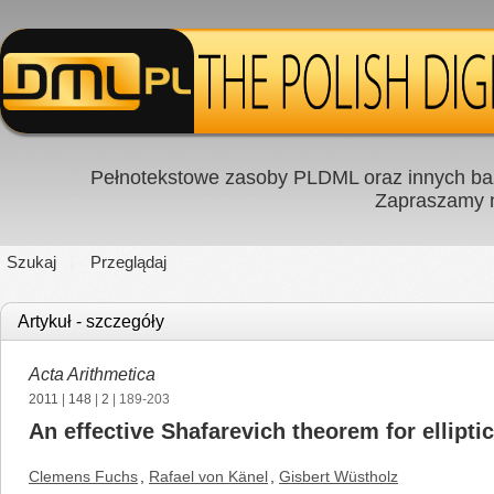
Pełnotekstowe zasoby PLDML oraz innych baz
Zapraszamy
Szukaj
Przeglądaj
Artykuł - szczegóły
Acta Arithmetica
2011
|
148
|
2
| 189-203
An effective Shafarevich theorem for ellipti
Clemens Fuchs
,
Rafael von Känel
,
Gisbert Wüstholz