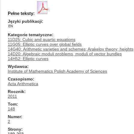
Pełne teksty:
Języki publikacji
EN
Kategorie tematyczne
11D25: Cubic and quartic equations
11G05: Elliptic curves over global fields
14G40: Arithmetic varieties and schemes; Arakelov theory; heights
14D20: Algebraic moduli problems, moduli of vector bundles
14H52: Elliptic curves
Wydawca
Institute of Mathematics Polish Academy of Sciences
Czasopismo
Acta Arithmetica
Rocznik
2011
Tom
148
Numer
2
Strony