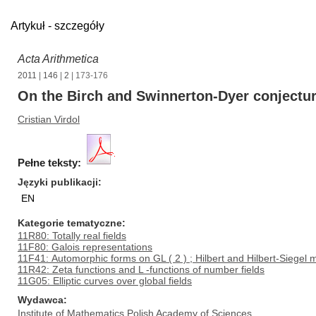
Artykuł - szczegóły
Acta Arithmetica
2011
|
146
|
2
| 173-176
On the Birch and Swinnerton-Dyer conjectu
Cristian Virdol
Pełne teksty:
Języki publikacji
EN
Kategorie tematyczne
11R80: Totally real fields
11F80: Galois representations
11F41: Automorphic forms on GL ( 2 ) ; Hilbert and Hilbert-Siegel
11R42: Zeta functions and L -functions of number fields
11G05: Elliptic curves over global fields
Wydawca
Institute of Mathematics Polish Academy of Sciences