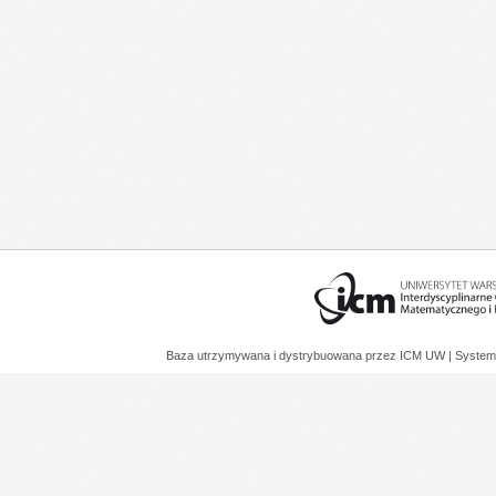
Baza utrzymywana i dystrybuowana przez
ICM UW
| System