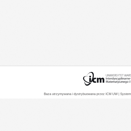
Baza utrzymywana i dystrybuowana przez
ICM UW
| System