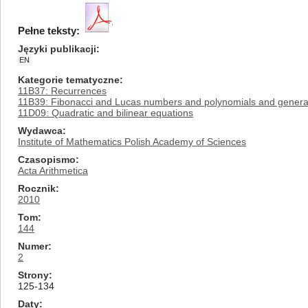
Pełne teksty:
Języki publikacji
EN
Kategorie tematyczne
11B37: Recurrences
11B39: Fibonacci and Lucas numbers and polynomials and general
11D09: Quadratic and bilinear equations
Wydawca
Institute of Mathematics Polish Academy of Sciences
Czasopismo
Acta Arithmetica
Rocznik
2010
Tom
144
Numer
2
Strony
125-134
Daty