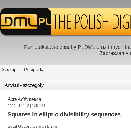
Pełnotekstowe zasoby PLDML oraz innych baz
Zapraszamy
Szukaj
Przeglądaj
Artykuł - szczegóły
Acta Arithmetica
2010
|
144
|
2
| 125-134
Squares in elliptic divisibility sequences
Betül Gezer
,
Osman Bizim