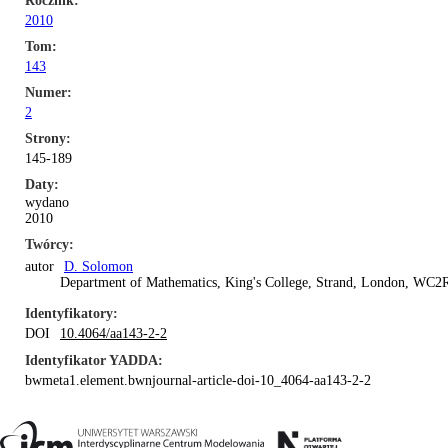
Rocznik
2010
Tom
143
Numer
2
Strony
145-189
Daty
wydano
2010
Twórcy
autor
D. Solomon
Department of Mathematics, King's College, Strand, London, WC2
Identyfikatory
DOI
10.4064/aa143-2-2
Identyfikator YADDA
bwmeta1.element.bwnjournal-article-doi-10_4064-aa143-2-2