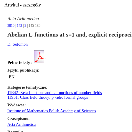
Artykuł - szczegóły
Acta Arithmetica
2010
|
143
|
2
| 145-189
Abelian L-functions at s=1 and, explicit reciproc
D. Solomon
Pełne teksty:
Języki publikacji
EN
Kategorie tematyczne
11R42: Zeta functions and L -functions of number fields
11S31: Class field theory; p -adic formal groups
Wydawca
Institute of Mathematics Polish Academy of Sciences
Czasopismo
Acta Arithmetica