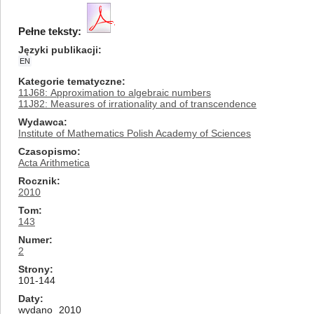
Pełne teksty:
Języki publikacji
EN
Kategorie tematyczne
11J68: Approximation to algebraic numbers
11J82: Measures of irrationality and of transcendence
Wydawca
Institute of Mathematics Polish Academy of Sciences
Czasopismo
Acta Arithmetica
Rocznik
2010
Tom
143
Numer
2
Strony
101-144
Daty
wydano
2010