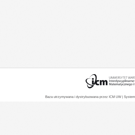
Baza utrzymywana i dystrybuowana przez
ICM UW
| System