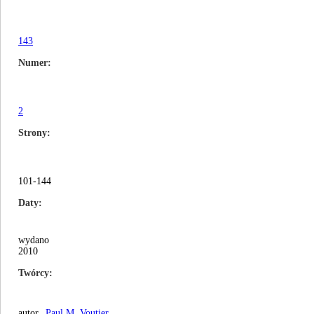
143
Numer
2
Strony
101-144
Daty
wydano
2010
Twórcy
autor
Paul M. Voutier