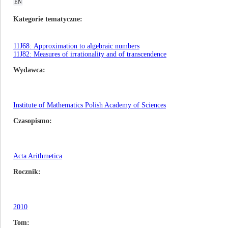
EN
Kategorie tematyczne
11J68: Approximation to algebraic numbers
11J82: Measures of irrationality and of transcendence
Wydawca
Institute of Mathematics Polish Academy of Sciences
Czasopismo
Acta Arithmetica
Rocznik
2010
Tom