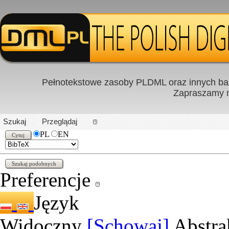
Pełnotekstowe zasoby PLDML oraz innych baz
Zapraszamy
PL
|
EN
Szukaj
Przeglądaj
PL
EN
Preferencje
Język
Widoczny
[Schowaj]
Abstra