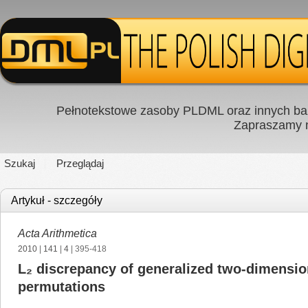
Pełnotekstowe zasoby PLDML oraz innych baz
Zapraszamy
Szukaj
Przeglądaj
Artykuł - szczegóły
Acta Arithmetica
2010
|
141
|
4
| 395-418
L₂ discrepancy of generalized two-dimensio
permutations