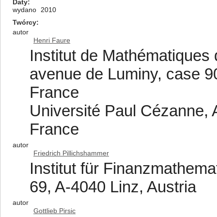
Daty
wydano
2010
Twórcy
autor
Henri Faure
Institut de Mathématique
avenue de Luminy, case 90
France
Université Paul Cézanne, A
France
autor
Friedrich Pillichshammer
Institut für Finanzmathemat
69, A-4040 Linz, Austria
autor
Gottlieb Pirsic