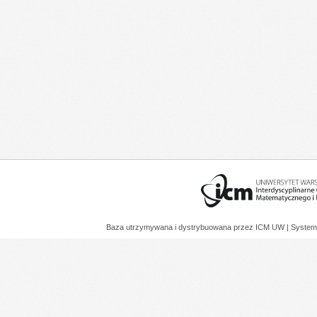
Baza utrzymywana i dystrybuowana przez
ICM UW
| System