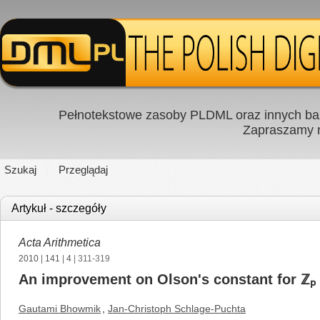
Pełnotekstowe zasoby PLDML oraz innych baz
Zapraszamy
Szukaj
Przeglądaj
Artykuł - szczegóły
Acta Arithmetica
2010
|
141
|
4
| 311-319
An improvement on Olson's constant for ℤₚ
Gautami Bhowmik
,
Jan-Christoph Schlage-Puchta