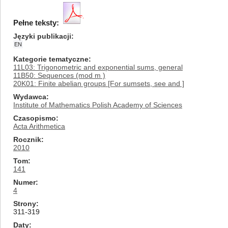
Pełne teksty:
Języki publikacji
EN
Kategorie tematyczne
11L03: Trigonometric and exponential sums, general
11B50: Sequences (mod m )
20K01: Finite abelian groups [For sumsets, see and ]
Wydawca
Institute of Mathematics Polish Academy of Sciences
Czasopismo
Acta Arithmetica
Rocznik
2010
Tom
141
Numer
4
Strony
311-319
Daty