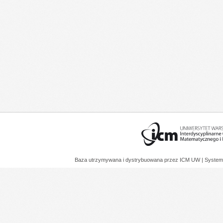
Baza utrzymywana i dystrybuowana przez
ICM UW
| System