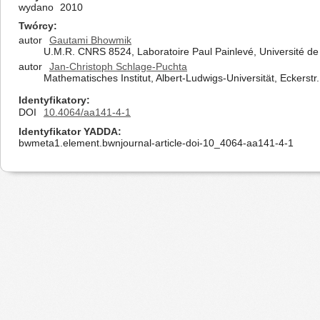
wydano
2010
Twórcy
autor
Gautami Bhowmik
U.M.R. CNRS 8524, Laboratoire Paul Painlevé, Université de 
autor
Jan-Christoph Schlage-Puchta
Mathematisches Institut, Albert-Ludwigs-Universität, Eckerst
Identyfikatory
DOI
10.4064/aa141-4-1
Identyfikator YADDA
bwmeta1.element.bwnjournal-article-doi-10_4064-aa141-4-1