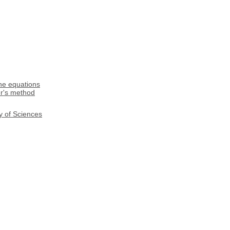
ne equations
er's method
y of Sciences