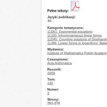
Pełne teksty:
Języki publikacji
EN
Kategorie tematyczne
11D61: Exponential equations
11J20: Inhomogeneous linear forms
11D45: Counting solutions of Diophanti
11J86: Linear forms in logarithms; Bak
Wydawca
Institute of Mathematics Polish Academ
Czasopismo
Acta Arithmetica
Rocznik
2009
Tom
140
Numer
3
Strony
251-270