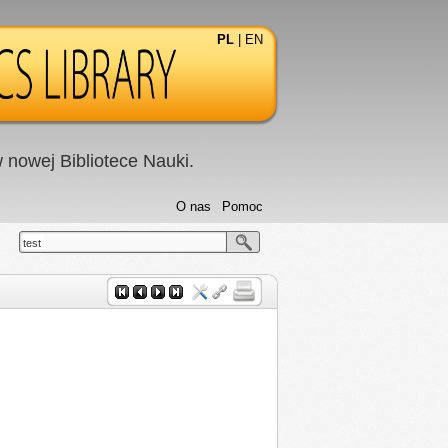
PL
|
EN
nowej Bibliotece Nauki.
O nas
Pomoc
test