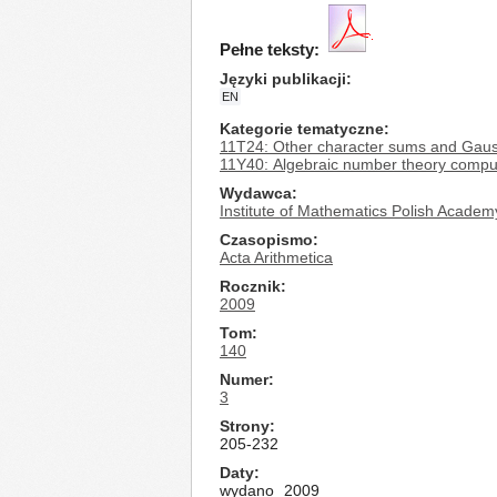
Pełne teksty:
Języki publikacji
EN
Kategorie tematyczne
11T24: Other character sums and Gau
11Y40: Algebraic number theory compu
Wydawca
Institute of Mathematics Polish Academ
Czasopismo
Acta Arithmetica
Rocznik
2009
Tom
140
Numer
3
Strony
205-232
Daty
wydano
2009