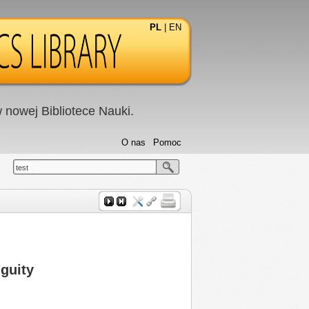
PL
|
EN
nowej Bibliotece Nauki.
O nas
Pomoc
test
guity