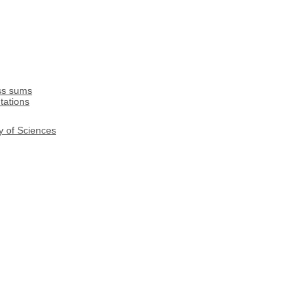
ss sums
tations
y of Sciences