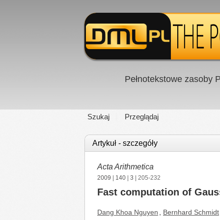
Pełnotekstowe zasoby P
Szukaj
Przeglądaj
Artykuł - szczegóły
Acta Arithmetica
2009
|
140
|
3
| 205-232
Fast computation of Gauss
Dang Khoa Nguyen
,
Bernhard Schmidt