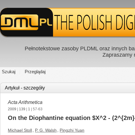
Pełnotekstowe zasoby PLDML oraz innych baz
Zapraszamy
Szukaj
Przeglądaj
Artykuł - szczegóły
Acta Arithmetica
2009
|
139
|
1
| 57-63
On the Diophantine equation $X^2 - (2^{2m
Michael Stoll
,
P. G. Walsh
,
Pingzhi Yuan