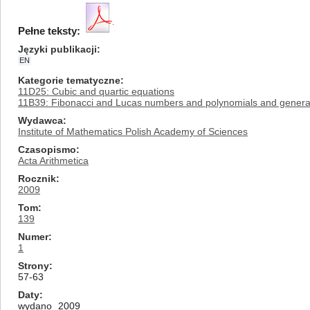
Pełne teksty:
Języki publikacji
EN
Kategorie tematyczne
11D25: Cubic and quartic equations
11B39: Fibonacci and Lucas numbers and polynomials and general
Wydawca
Institute of Mathematics Polish Academy of Sciences
Czasopismo
Acta Arithmetica
Rocznik
2009
Tom
139
Numer
1
Strony
57-63
Daty
wydano
2009