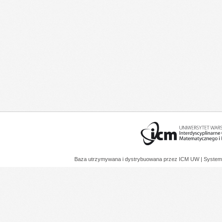
Baza utrzymywana i dystrybuowana przez
ICM UW
| System