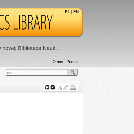
PL
|
EN
nowej Bibliotece Nauki.
O nas
Pomoc
test