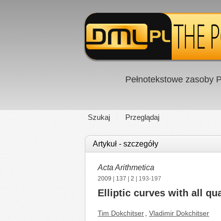
Pełnotekstowe zasoby P
Szukaj
Przeglądaj
Artykuł - szczegóły
Acta Arithmetica
2009
|
137
|
2
| 193-197
Elliptic curves with all qu
Tim Dokchitser
,
Vladimir Dokchitser