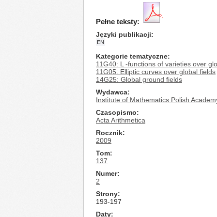
Pełne teksty:
Języki publikacji
EN
Kategorie tematyczne
11G40: L -functions of varieties over gl
11G05: Elliptic curves over global fields
14G25: Global ground fields
Wydawca
Institute of Mathematics Polish Academ
Czasopismo
Acta Arithmetica
Rocznik
2009
Tom
137
Numer
2
Strony
193-197
Daty