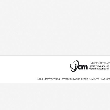
Baza utrzymywana i dystrybuowana przez
ICM UW
| System