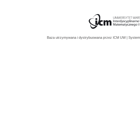
Baza utrzymywana i dystrybuowana przez
ICM UW
| System