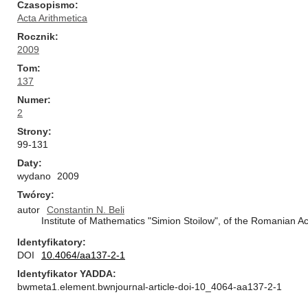
Czasopismo
Acta Arithmetica
Rocznik
2009
Tom
137
Numer
2
Strony
99-131
Daty
wydano
2009
Twórcy
autor
Constantin N. Beli
Institute of Mathematics "Simion Stoilow", of the Romanian A
Identyfikatory
DOI
10.4064/aa137-2-1
Identyfikator YADDA
bwmeta1.element.bwnjournal-article-doi-10_4064-aa137-2-1