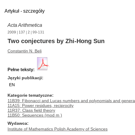
Artykuł - szczegóły
Acta Arithmetica
2009
|
137
|
2
| 99-131
Two conjectures by Zhi-Hong Sun
Constantin N. Beli
Pełne teksty:
Języki publikacji
EN
Kategorie tematyczne
11B39: Fibonacci and Lucas numbers and polynomials and general
11A15: Power residues, reciprocity
11R37: Class field theory
11B50: Sequences (mod m )
Wydawca
Institute of Mathematics Polish Academy of Sciences