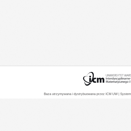
Baza utrzymywana i dystrybuowana przez
ICM UW
| System