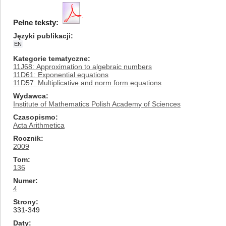
Pełne teksty:
Języki publikacji
EN
Kategorie tematyczne
11J68: Approximation to algebraic numbers
11D61: Exponential equations
11D57: Multiplicative and norm form equations
Wydawca
Institute of Mathematics Polish Academy of Sciences
Czasopismo
Acta Arithmetica
Rocznik
2009
Tom
136
Numer
4
Strony
331-349
Daty