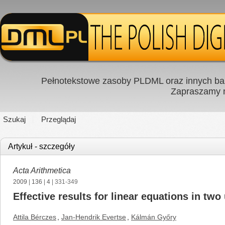
Pełnotekstowe zasoby PLDML oraz innych baz
Zapraszamy
Szukaj
Przeglądaj
Artykuł - szczegóły
Acta Arithmetica
2009
|
136
|
4
| 331-349
Effective results for linear equations in tw
Attila Bérczes
,
Jan-Hendrik Evertse
,
Kálmán Győry