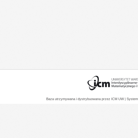
Baza utrzymywana i dystrybuowana przez
ICM UW
| System