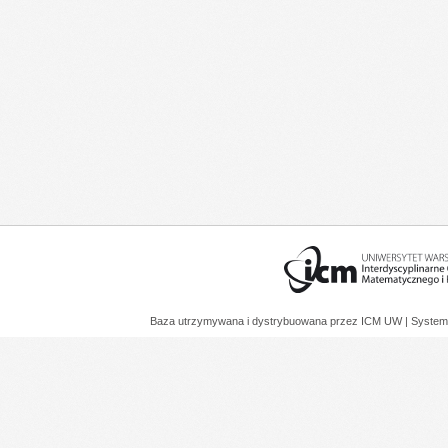
Baza utrzymywana i dystrybuowana przez
ICM UW
| System