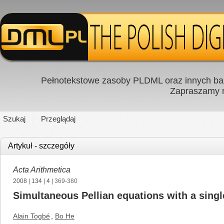
Pełnotekstowe zasoby PLDML oraz innych baz
Zapraszamy
Szukaj
Przeglądaj
Artykuł - szczegóły
Acta Arithmetica
2008
|
134
|
4
| 369-380
Simultaneous Pellian equations with a singl
Alain Togbé
,
Bo He