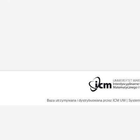
Baza utrzymywana i dystrybuowana przez
ICM UW
| System