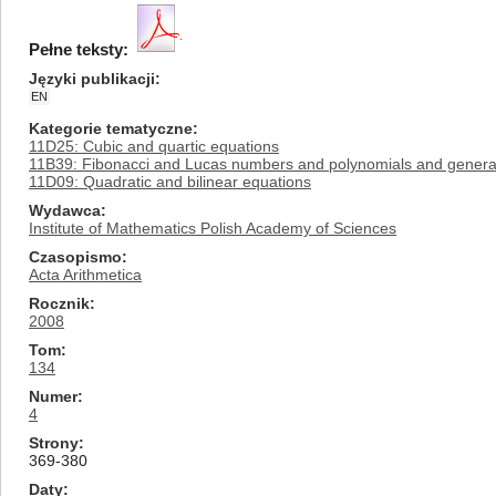
Pełne teksty:
Języki publikacji
EN
Kategorie tematyczne
11D25: Cubic and quartic equations
11B39: Fibonacci and Lucas numbers and polynomials and general
11D09: Quadratic and bilinear equations
Wydawca
Institute of Mathematics Polish Academy of Sciences
Czasopismo
Acta Arithmetica
Rocznik
2008
Tom
134
Numer
4
Strony
369-380
Daty