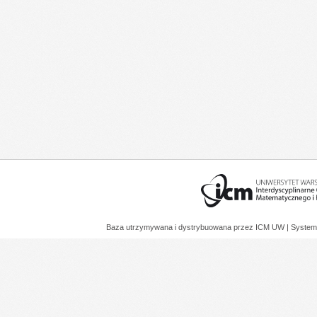
Baza utrzymywana i dystrybuowana przez
ICM UW
| System