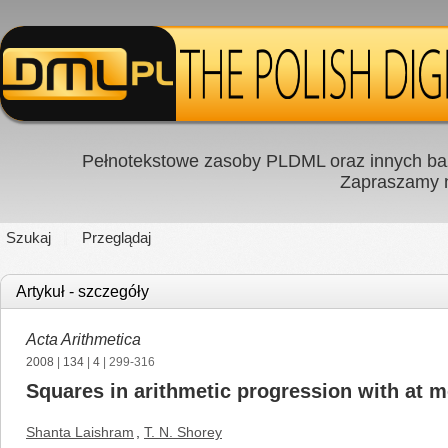
Pełnotekstowe zasoby PLDML oraz innych baz
Zapraszamy
Szukaj
Przeglądaj
Artykuł - szczegóły
Acta Arithmetica
2008
|
134
|
4
| 299-316
Squares in arithmetic progression with at 
Shanta Laishram
,
T. N. Shorey