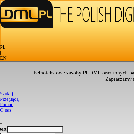
PL
|
EN
Pełnotekstowe zasoby PLDML oraz innych baz
Zapraszamy
Szukaj
Przeglądaj
Pomoc
O nas
test