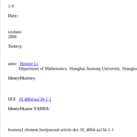
1-9
Daty
wydano
2008
Twórcy
autor
Hongze Li
Department of Mathematics, Shanghai Jiaotong University, Shangha
Identyfikatory
DOI
10.4064/aa134-1-1
Identyfikator YADDA
bwmeta1.element.bwnjournal-article-doi-10_4064-aa134-1-1