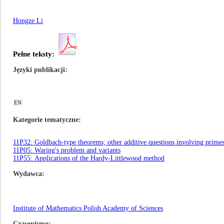
Hongze Li
Pełne teksty:
Języki publikacji
EN
Kategorie tematyczne
11P32: Goldbach-type theorems; other additive questions involving prime
11P05: Waring's problem and variants
11P55: Applications of the Hardy-Littlewood method
Wydawca
Institute of Mathematics Polish Academy of Sciences
Czasopismo