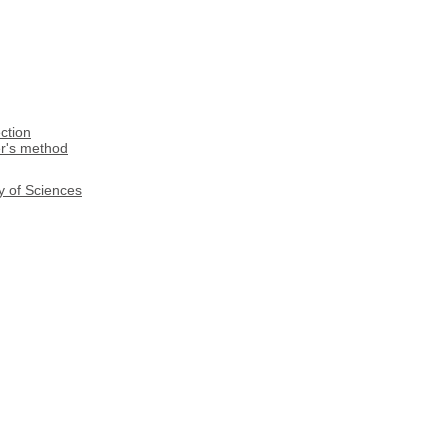
ction
er's method
y of Sciences