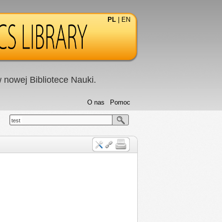
PL
|
EN
nowej Bibliotece Nauki.
O nas
Pomoc
test