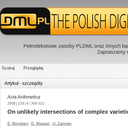
Pełnotekstowe zasoby PLDML oraz innych baz
Zapraszamy
Szukaj
Przeglądaj
Artykuł - szczegóły
Acta Arithmetica
2008
|
133
|
4
| 309-323
On unlikely intersections of complex varieti
E. Bombieri
,
D. Masser
,
U. Zannier