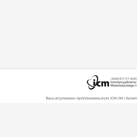
Baza utrzymywana i dystrybuowana przez
ICM UW
| System