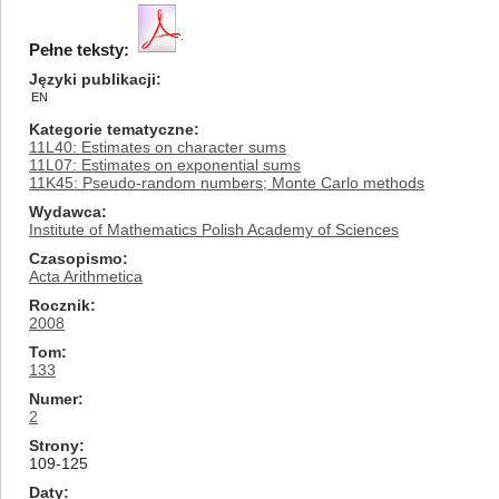
Pełne teksty:
Języki publikacji
EN
Kategorie tematyczne
11L40: Estimates on character sums
11L07: Estimates on exponential sums
11K45: Pseudo-random numbers; Monte Carlo methods
Wydawca
Institute of Mathematics Polish Academy of Sciences
Czasopismo
Acta Arithmetica
Rocznik
2008
Tom
133
Numer
2
Strony
109-125
Daty