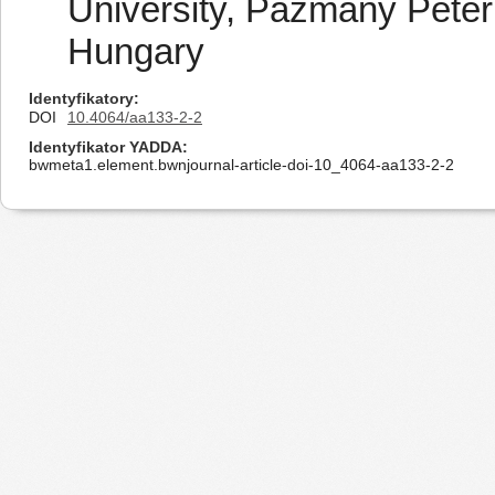
University, Pázmány Péter
Hungary
Identyfikatory
DOI
10.4064/aa133-2-2
Identyfikator YADDA
bwmeta1.element.bwnjournal-article-doi-10_4064-aa133-2-2