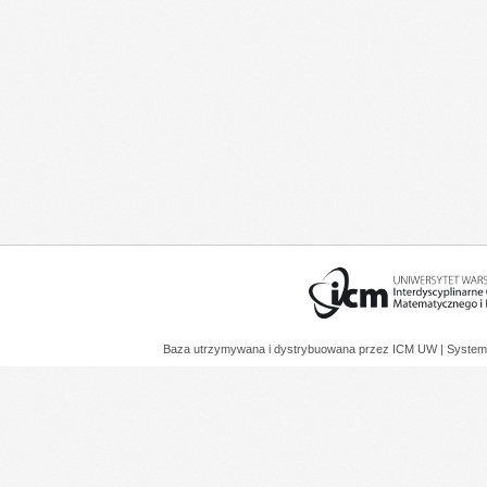
Baza utrzymywana i dystrybuowana przez
ICM UW
| System