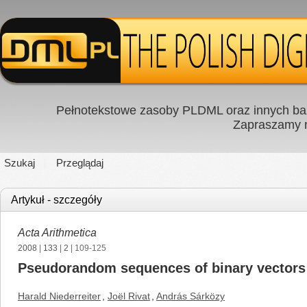
Pełnotekstowe zasoby PLDML oraz innych baz
Zapraszamy
Szukaj
Przeglądaj
Artykuł - szczegóły
Acta Arithmetica
2008
|
133
|
2
| 109-125
Pseudorandom sequences of binary vectors
Harald Niederreiter
,
Joël Rivat
,
András Sárközy