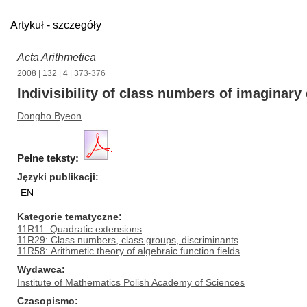
Artykuł - szczegóły
Acta Arithmetica
2008
|
132
|
4
| 373-376
Indivisibility of class numbers of imaginary 
Dongho Byeon
Pełne teksty:
Języki publikacji
EN
Kategorie tematyczne
11R11: Quadratic extensions
11R29: Class numbers, class groups, discriminants
11R58: Arithmetic theory of algebraic function fields
Wydawca
Institute of Mathematics Polish Academy of Sciences
Czasopismo