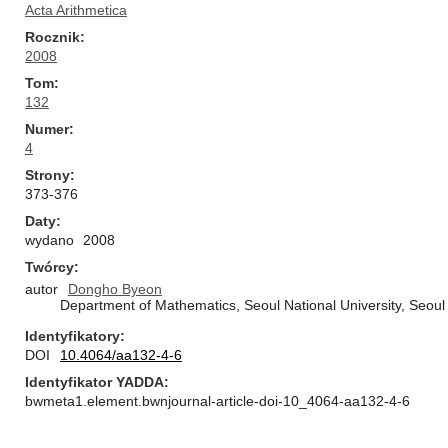
Acta Arithmetica
Rocznik
2008
Tom
132
Numer
4
Strony
373-376
Daty
wydano
2008
Twórcy
autor
Dongho Byeon
Department of Mathematics, Seoul National University, Seou
Identyfikatory
DOI
10.4064/aa132-4-6
Identyfikator YADDA
bwmeta1.element.bwnjournal-article-doi-10_4064-aa132-4-6