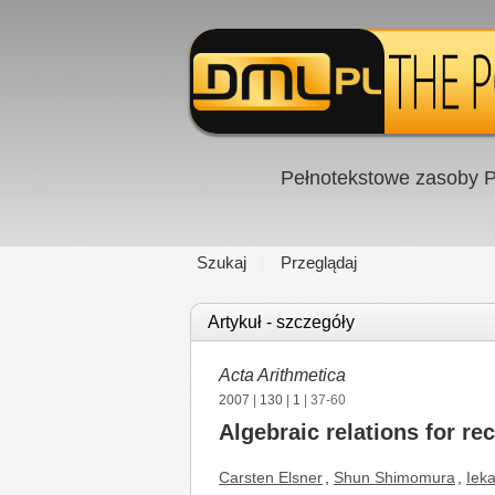
Pełnotekstowe zasoby P
Szukaj
Przeglądaj
Artykuł - szczegóły
Acta Arithmetica
2007
|
130
|
1
| 37-60
Algebraic relations for r
Carsten Elsner
,
Shun Shimomura
,
Iek