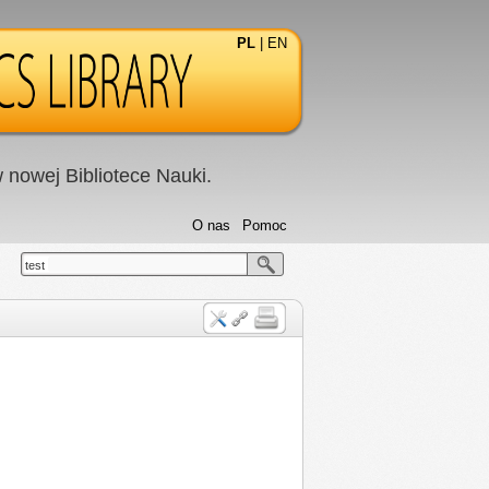
PL
|
EN
nowej Bibliotece Nauki.
O nas
Pomoc
test