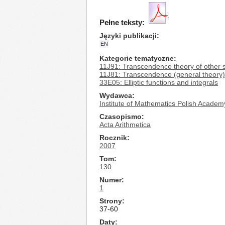
Pełne teksty:
Języki publikacji
EN
Kategorie tematyczne
11J91: Transcendence theory of other s
11J81: Transcendence (general theory)
33E05: Elliptic functions and integrals
Wydawca
Institute of Mathematics Polish Academ
Czasopismo
Acta Arithmetica
Rocznik
2007
Tom
130
Numer
1
Strony
37-60
Daty