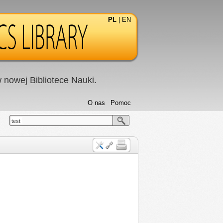
PL
|
EN
nowej Bibliotece Nauki.
O nas
Pomoc
test