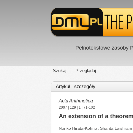
Pełnotekstowe zasoby P
Szukaj
Przeglądaj
Artykuł - szczegóły
Acta Arithmetica
2007
|
129
|
1
| 71-102
An extension of a theorem
Noriko Hirata-Kohno
,
Shanta Laishram