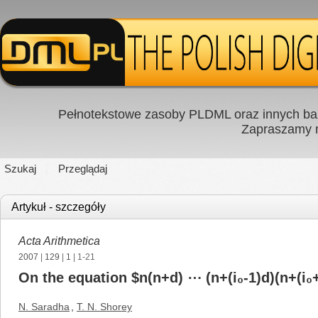
Pełnotekstowe zasoby PLDML oraz innych baz
Zapraszamy
Szukaj
Przeglądaj
Artykuł - szczegóły
Acta Arithmetica
2007
|
129
|
1
| 1-21
On the equation $n(n+d) ⋯ (n+(i₀-1)d)(n+(i₀+
N. Saradha
,
T. N. Shorey