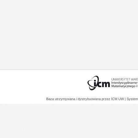
Baza utrzymywana i dystrybuowana przez
ICM UW
| System