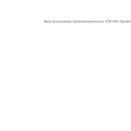
Baza utrzymywana i dystrybuowana przez
ICM UW
| System