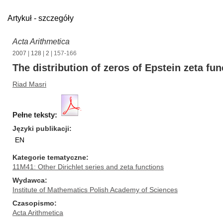
Artykuł - szczegóły
Acta Arithmetica
2007
|
128
|
2
| 157-166
The distribution of zeros of Epstein zeta fu
Riad Masri
Pełne teksty:
Języki publikacji
EN
Kategorie tematyczne
11M41: Other Dirichlet series and zeta functions
Wydawca
Institute of Mathematics Polish Academy of Sciences
Czasopismo
Acta Arithmetica