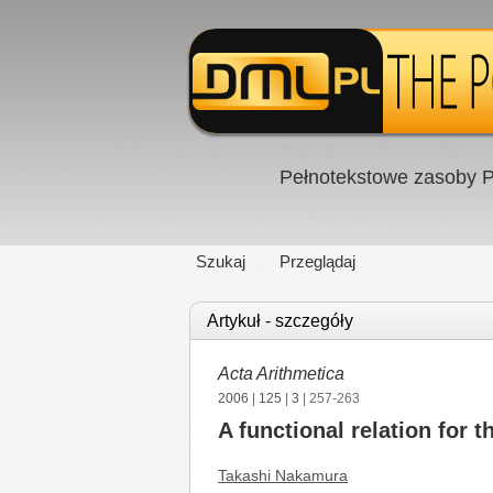
Pełnotekstowe zasoby P
Szukaj
Przeglądaj
Artykuł - szczegóły
Acta Arithmetica
2006
|
125
|
3
| 257-263
A functional relation for 
Takashi Nakamura