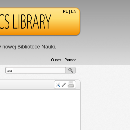
PL
|
EN
nowej Bibliotece Nauki.
O nas
Pomoc
test