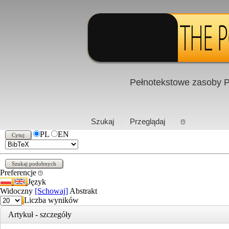
Pełnotekstowe zasoby P
PL
|
EN
Szukaj
Przeglądaj
PL
EN
Preferencje
Język
Widoczny
[Schowaj]
Abstrakt
Liczba wyników
Artykuł - szczegóły