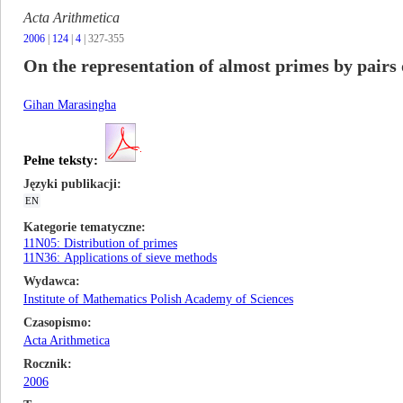
Acta Arithmetica
2006
|
124
|
4
| 327-355
On the representation of almost primes by pairs
Gihan Marasingha
Pełne teksty:
Języki publikacji
EN
Kategorie tematyczne
11N05: Distribution of primes
11N36: Applications of sieve methods
Wydawca
Institute of Mathematics Polish Academy of Sciences
Czasopismo
Acta Arithmetica
Rocznik
2006