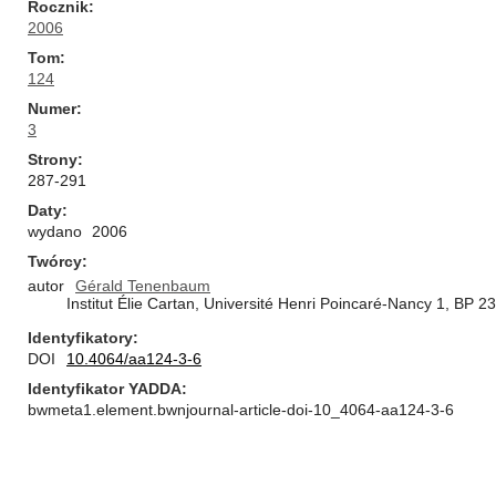
Rocznik
2006
Tom
124
Numer
3
Strony
287-291
Daty
wydano
2006
Twórcy
autor
Gérald Tenenbaum
Institut Élie Cartan, Université Henri Poincaré-Nancy 1, B
Identyfikatory
DOI
10.4064/aa124-3-6
Identyfikator YADDA
bwmeta1.element.bwnjournal-article-doi-10_4064-aa124-3-6