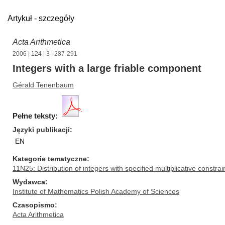
Artykuł - szczegóły
Acta Arithmetica
2006
|
124
|
3
| 287-291
Integers with a large friable component
Gérald Tenenbaum
Pełne teksty:
Języki publikacji
EN
Kategorie tematyczne
11N25: Distribution of integers with specified multiplicative constrai
Wydawca
Institute of Mathematics Polish Academy of Sciences
Czasopismo
Acta Arithmetica