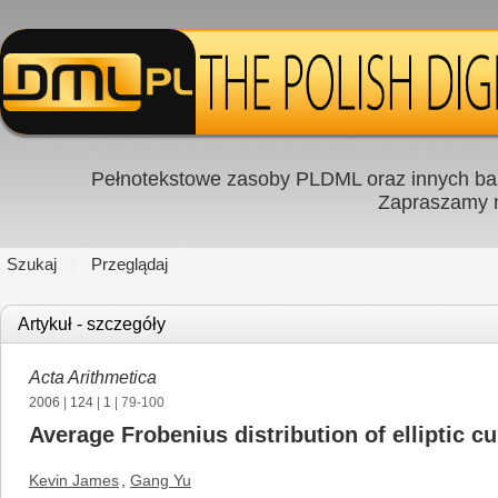
Pełnotekstowe zasoby PLDML oraz innych baz
Zapraszamy
Szukaj
Przeglądaj
Artykuł - szczegóły
Acta Arithmetica
2006
|
124
|
1
| 79-100
Average Frobenius distribution of elliptic c
Kevin James
,
Gang Yu