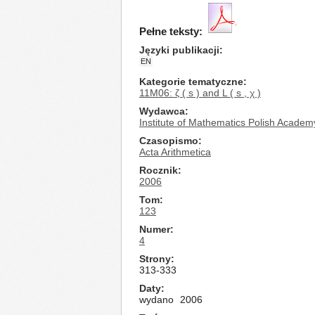
Pełne teksty:
Języki publikacji
EN
Kategorie tematyczne
11M06: ζ ( s ) and L ( s , χ )
Wydawca
Institute of Mathematics Polish Academ
Czasopismo
Acta Arithmetica
Rocznik
2006
Tom
123
Numer
4
Strony
313-333
Daty
wydano
2006