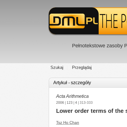
Pełnotekstowe zasoby P
Szukaj
Przeglądaj
Artykuł - szczegóły
Acta Arithmetica
2006
|
123
|
4
| 313-333
Lower order terms of the
Tsz Ho Chan