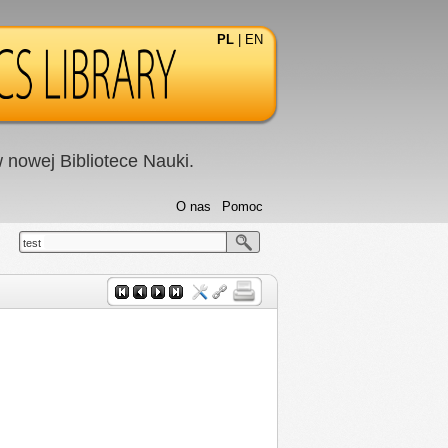
PL
|
EN
nowej Bibliotece Nauki.
O nas
Pomoc
test